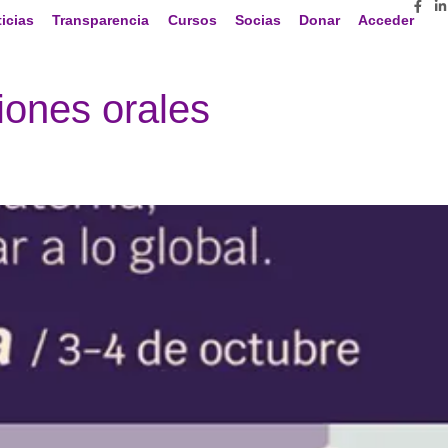
icias
Transparencia
Cursos
Socias
Donar
Acceder
iones orales