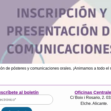
ión de pósteres y comunicaciones orales. ¡Animamos a todo el 
scríbete al boletín
Oficinas Central
C/ Boix i Rosario, 2. 0
Elche. Alicante.