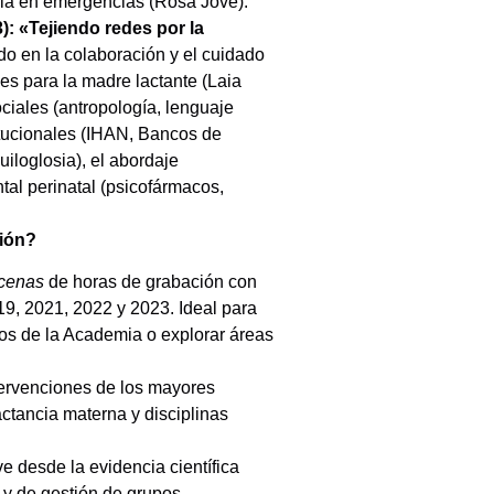
ncia en emergencias (Rosa Jové).
 «Tejiendo redes por la
o en la colaboración y el cuidado
es para la madre lactante (Laia
ociales (antropología, lenguaje
itucionales (IHAN, Bancos de
uiloglosia), el abordaje
ntal perinatal (psicofármacos,
ción?
cenas
de horas de grabación con
9, 2021, 2022 y 2023. Ideal para
sos de la Academia o explorar áreas
tervenciones de los mayores
actancia materna y disciplinas
e desde la evidencia científica
s y de gestión de grupos.