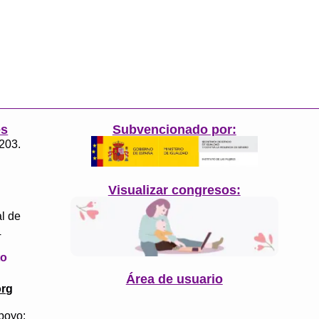
es
Subvencionado por:
3203.
Visualizar congresos:
l de
4
to
Área de usuario
org
poyo: