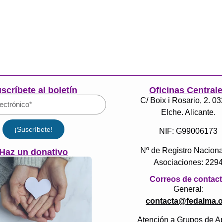
scríbete al boletín
Oficinas Central
C/ Boix i Rosario, 2. 0
Elche. Alicante.
¡Suscríbete!
NIF: G99006173
Nº de Registro Naciona
Haz un donativo
Asociaciones: 229
Correos de contac
General:
contacta@fedalma.
Atención a Grupos de A