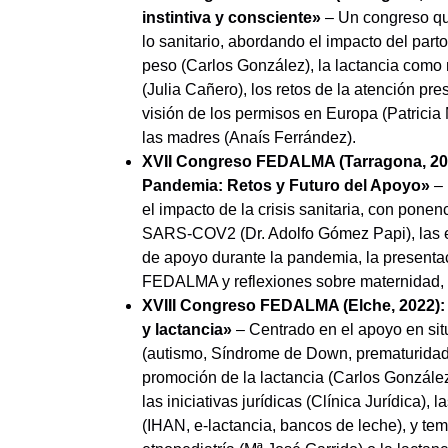
instintiva y consciente»
– Un congreso que
lo sanitario, abordando el impacto del parto
peso (Carlos González), la lactancia como 
(Julia Cañero), los retos de la atención pre
visión de los permisos en Europa (Patricia 
las madres (Anaís Ferrández).
XVII Congreso FEDALMA (Tarragona, 202
Pandemia: Retos y Futuro del Apoyo»
– 
el impacto de la crisis sanitaria, con pone
SARS-COV2 (Dr. Adolfo Gómez Papi), las ex
de apoyo durante la pandemia, la presentac
FEDALMA y reflexiones sobre maternidad, 
XVIII Congreso FEDALMA (Elche, 2022): 
y lactancia»
– Centrado en el apoyo en sit
(autismo, Síndrome de Down, prematuridad, d
promoción de la lactancia (Carlos González
las iniciativas jurídicas (Clínica Jurídica),
(IHAN, e-lactancia, bancos de leche), y te