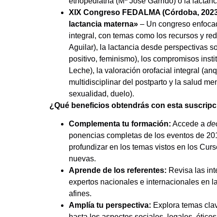
etnopediatría (Mª José Garrido) o la lacta
XIX Congreso FEDALMA (Córdoba, 2023):
lactancia materna»
– Un congreso enfocad
integral, con temas como los recursos y red
Aguilar), la lactancia desde perspectivas s
positivo, feminismo), los compromisos inst
Leche), la valoración orofacial integral (anq
multidisciplinar del postparto y la salud me
sexualidad, duelo).
¿Qué beneficios obtendrás con esta suscrip
Complementa tu formación:
Accede a
de
ponencias completas de los eventos de 201
profundizar en los temas vistos en los Cur
nuevas.
Aprende de los referentes:
Revisa las in
expertos nacionales e internacionales en l
afines.
Amplía tu perspectiva:
Explora temas clav
hasta los aspectos sociales, legales, ético