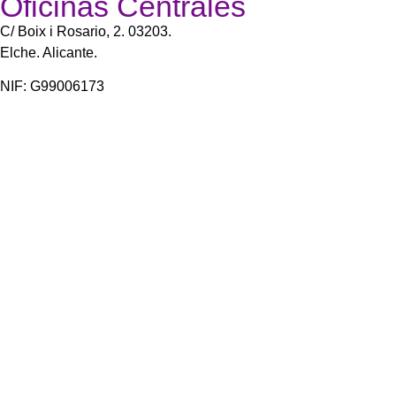
Oficinas Centrales
C/ Boix i Rosario, 2. 03203.
Elche. Alicante.
NIF: G99006173
Nº de Registro Nacional de Asociaciones: 2294
Correos de contacto
General:
contacta@fedalma.org
Atención a Grupos de Apoyo:
atencionagrupos@fedalma.org
Subvencionado por:
Visualizar congresos: