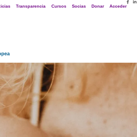
icias
Transparencia
Cursos
Socias
Donar
Acceder
opea