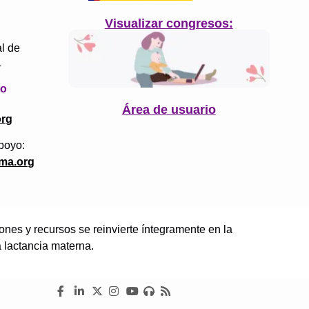
Visualizar congresos:
l de
4
to
Área de usuario
org
poyo:
ma.org
es y recursos se reinvierte íntegramente en la
a lactancia materna.