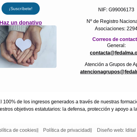
¡Suscríbete!
NIF: G99006173
Nº de Registro Naciona
Haz un donativo
Asociaciones: 229
Correos de contac
General:
contacta@fedalma.
Atención a Grupos de A
atencionagrupos@fedal
 100% de los ingresos generados a través de nuestras formacion
tros objetivos estatutarios: la defensa, protección y apoyo a l
lítica de cookies
Política de privacidad
Diseño web: Idital