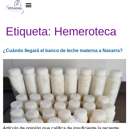
La Federación
Etiqueta:
Hemeroteca
¿Cuándo llegará el banco de leche materna a Navarra?
Artículo de opinión que califica de insuficiente la reciente