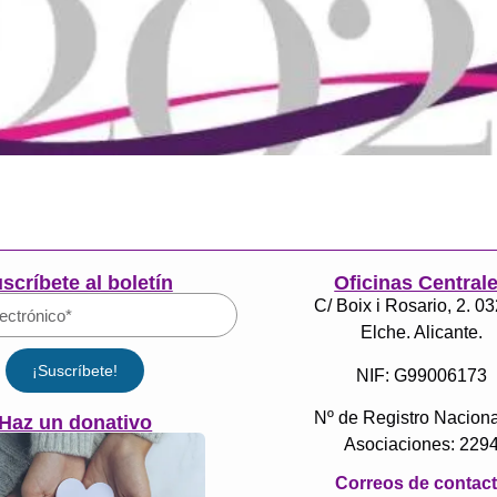
scríbete al boletín
Oficinas Central
C/ Boix i Rosario, 2. 0
Elche. Alicante.
¡Suscríbete!
NIF: G99006173
Nº de Registro Naciona
Haz un donativo
Asociaciones: 229
Correos de contac