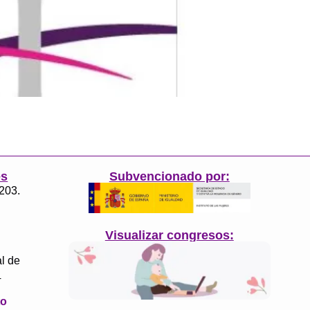
es
Subvencionado por:
3203.
Visualizar congresos:
l de
4
to