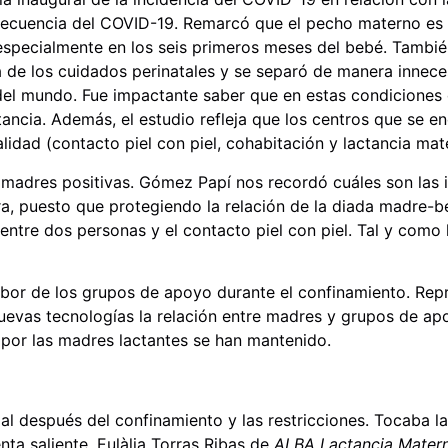
secuencia del COVID-19. Remarcó que el pecho materno es
especialmente en los seis primeros meses del bebé. También
a de los cuidados perinatales y se separó de manera innece
del mundo. Fue impactante saber que en estas condiciones
tancia. Además, el estudio refleja que los centros que se e
idad (contacto piel con piel, cohabitación y lactancia mat
 madres positivas. Gómez Papí nos recordó cuáles son las
, puesto que protegiendo la relación de la diada madre-b
entre dos personas y el contacto piel con piel. Tal y como
abor de los grupos de apoyo durante el confinamiento. Rep
evas tecnologías la relación entre madres y grupos de apoyo
o por las madres lactantes se han mantenido.
al después del confinamiento y las restricciones. Tocaba la
ta saliente, Eulàlia Torras Ribas de
ALBA Lactancia Matern