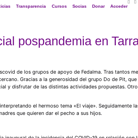
icias
Transparencia
Cursos
Socias
Donar
Acceder
cial pospandemia en Tarr
scovid de los grupos de apoyo de Fedalma. Tras tantos mes
cano. Gracias a la generosidad del grupo Do de Pit, que p
 y disfrutar de las distintas actividades propuestas. Otro
interpretando el hermoso tema «El viaje». Seguidamente la
madres que quieren dar el pecho a sus hijos.
 inaugural de la incidencia del COVID-19 en relación con l