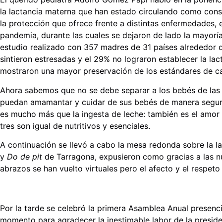
la lactancia materna que han estado circulando como con
la protección que ofrece frente a distintas enfermedades, 
pandemia, durante las cuales se dejaron de lado la mayorí
estudio realizado con 357 madres de 31 países alrededor 
sintieron estresadas y el 29% no lograron establecer la lac
mostraron una mayor preservación de los estándares de cal
Ahora sabemos que no se debe separar a los bebés de las
puedan amamantar y cuidar de sus bebés de manera segura
es mucho más que la ingesta de leche: también es el amor 
tres son igual de nutritivos y esenciales.
A continuación se llevó a cabo la mesa redonda sobre la l
y
Do de pit
de Tarragona, expusieron como gracias a las nu
abrazos se han vuelto virtuales pero el afecto y el respet
Por la tarde se celebró la primera Asamblea Anual presenci
momento para agradecer la inestimable labor de la presiden