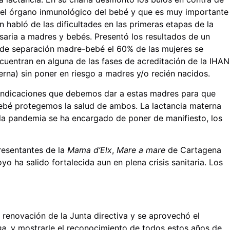
 el órgano inmunológico del bebé y que es muy importante
 habló de las dificultades en las primeras etapas de la
saria a madres y bebés. Presentó los resultados de un
 de separación madre-bebé el 60% de las mujeres se
ncuentran en alguna de las fases de acreditación de la IHAN
erna) sin poner en riesgo a madres y/o recién nacidos.
 indicaciones que debemos dar a estas madres para que
ebé protegemos la salud de ambos. La lactancia materna
 la pandemia se ha encargado de poner de manifiesto, los
resentantes de la
Mama d’Elx
,
Mare a mare
de Cartagena
 ha salido fortalecida aun en plena crisis sanitaria. Los
 renovación de la Junta directiva y se aprovechó el
a,
y mostrarle el reconocimiento de todos estos años de