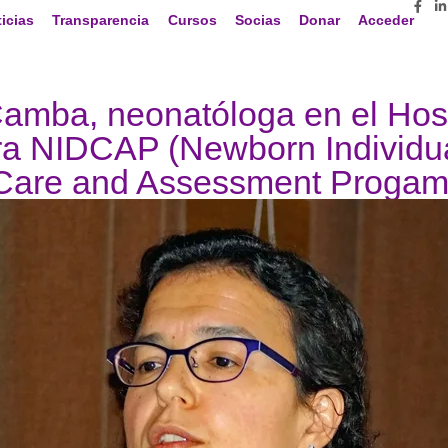
icias
Transparencia
Cursos
Socias
Donar
Acceder
Camba, neonatóloga en el Hosp
ra NIDCAP (Newborn Individu
Care and Assessment Progam