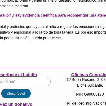
omplicaciones y tienen un mejor desarrollo neurológico, así q
lactancia materna.
nculo? ¿Hay evidencia científica para recomendar una atenc
l y protector, que ayuda al niño a regular las emociones nega
itivo y emocional a lo largo de toda la vida. Es por eso impor
da por la situación, pueda producirse.
scríbete al boletín
Oficinas Central
C/ Boix i Rosario, 2. 0
Elche. Alicante.
¡Suscríbete!
NIF: G99006173
Nº de Registro Naciona
Haz un donativo