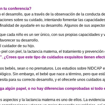
en tu conferencia?
l desarrollo, que a través de la observación de la conducta d
aciones sobre su cuidado, intentando fomentar las capacidades
a finalidad de ayudarle en su desarrollo. Algunos de sus aspecto
que cada niño es un ser único, con sus propias capacidades y v
favorecer su desarrollo.
l cuidador de su hijo.
el con piel, la lactancia materna, el tratamiento y prevención d
. ¿Crees que este tipo de cuidados exquisitos tienen efec
s los bebés, sean o no prematuros. Los estudios sobre NIDCAP 
ológico. Sin embargo, el bebé que nace a término, pero que es
cesita para su correcto desarrollo, y el ofrecerle unos cuidados
ga algún papel, o no hay diferencias comprobadas si todo e
spectos y la lactancia materna es uno de ellos. La evidencia c