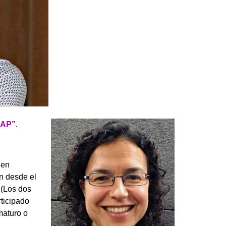
CAP”
.
 en
on desde el
 (Los dos
ticipado
maturo o