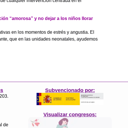
ue cualquier intervención centrada en el
ión “amorosa” y no dejar a los niños llorar
tivas en los momentos de estrés y angustia. El
tante, que en las unidades neonatales, ayudemos
es
Subvencionado por:
3203.
Visualizar congresos:
l de