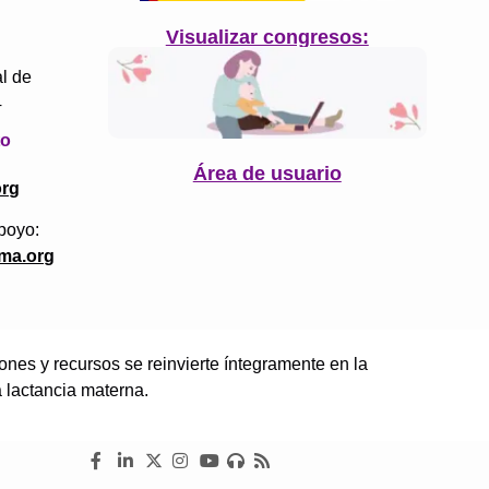
Visualizar congresos:
l de
4
to
Área de usuario
org
poyo:
ma.org
es y recursos se reinvierte íntegramente en la
a lactancia materna.