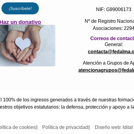
¡Suscríbete!
NIF: G99006173
Nº de Registro Naciona
Haz un donativo
Asociaciones: 229
Correos de contac
General:
contacta@fedalma.
Atención a Grupos de A
atencionagrupos@fedal
 100% de los ingresos generados a través de nuestras formacion
tros objetivos estatutarios: la defensa, protección y apoyo a l
lítica de cookies
Política de privacidad
Diseño web: Idital