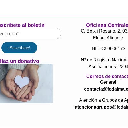
scríbete al boletín
Oficinas Central
C/ Boix i Rosario, 2. 0
Elche. Alicante.
¡Suscríbete!
NIF: G99006173
Nº de Registro Naciona
Haz un donativo
Asociaciones: 229
Correos de contac
General:
contacta@fedalma.
Atención a Grupos de A
atencionagrupos@fedal