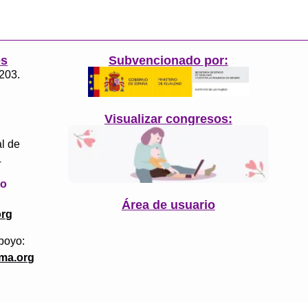
es
Subvencionado por:
3203.
Visualizar congresos:
l de
4
to
Área de usuario
org
poyo:
ma.org