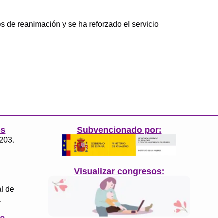
s de reanimación y se ha reforzado el servicio
es
Subvencionado por:
3203.
Visualizar congresos:
l de
4
to