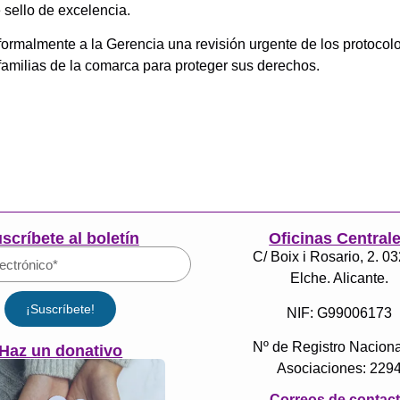
 sello de excelencia.
formalmente a la Gerencia una revisión urgente de los protocolo
familias de la comarca para proteger sus derechos.
scríbete al boletín
Oficinas Central
C/ Boix i Rosario, 2. 0
Elche. Alicante.
¡Suscríbete!
NIF: G99006173
Nº de Registro Naciona
Haz un donativo
Asociaciones: 229
Correos de contac