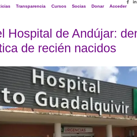
icias
Transparencia
Cursos
Socias
Donar
Acceder
el Hospital de Andújar: de
ica de recién nacidos