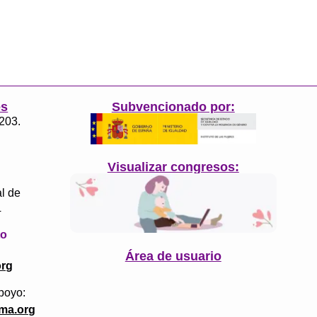
es
Subvencionado por:
3203.
Visualizar congresos:
l de
4
to
Área de usuario
org
poyo:
ma.org