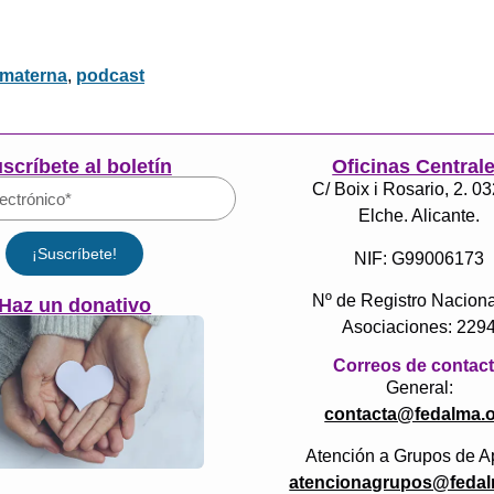
 materna
,
podcast
scríbete al boletín
Oficinas Central
C/ Boix i Rosario, 2. 0
Elche. Alicante.
¡Suscríbete!
NIF: G99006173
Nº de Registro Naciona
Haz un donativo
Asociaciones: 229
Correos de contac
General:
contacta@fedalma.
Atención a Grupos de A
atencionagrupos@fedal