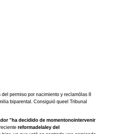
 del permiso por nacimiento y reclamólas 8
lia biparental. Consiguió queel Tribunal
lador “ha decidido de momentonointervenir
 reciente
reformadelaley del