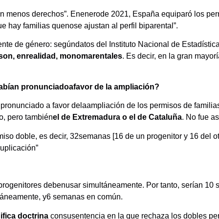
con menos derechos”. Enenerode 2021, España equiparó los per
ue hay familias quenose ajustan al perfil biparental”.
e de género: segúndatos del Instituto Nacional de Estadístic
 son, enrealidad, monomarentales
. Es decir, en la gran mayorí
habían pronunciadoafavor de la ampliación?
pronunciado a favor delaampliación de los permisos de familia
o, pero también
el
de
Extremadura
o el de
Cataluña
. No fue a
so doble, es decir, 32semanas [16 de un progenitor y 16 del otr
duplicación”
progenitores debenusar simultáneamente. Por tanto, serían 10 
ultáneamente, y6 semanas en común.
fica doctrina
consusentencia en la que rechaza los dobles pe