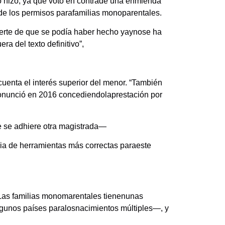
lo hizo, ya que votó en contrade una enmienda
n de los permisos parafamilias monoparentales.
dvierte de que se podía haber hecho yaynose ha
a del texto definitivo”,
uenta el interés superior del menor. “También
ronunció en 2016 concediendolaprestación por
e se adhiere otra magistrada—
cia de herramientas más correctas paraeste
“Las familias monomarentales tienenunas
lgunos países paralosnacimientos múltiples—, y