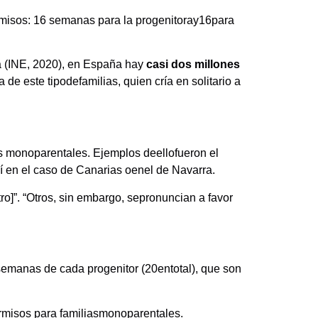
misos: 16 semanas para la progenitoray16para
a (INE, 2020), en España hay
casi
dos millones
a de este tipodefamilias, quien cría en solitario a
s monoparentales. Ejemplos deellofueron el
sí en el caso de Canarias oenel de Navarra.
o]”. “Otros, sin embargo, sepronuncian a favor
semanas de cada progenitor (20entotal), que son
rmisos para familiasmonoparentales.