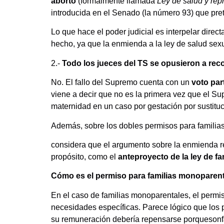
aborto
(formalmente llamada
Ley de salud y rep
introducida en el Senado (la número 93) que pret
Lo que hace el poder judicial es interpelar dire
hecho, ya que la enmienda a la ley de salud sexu
2.-
Todo los jueces del TS se opusieron a re
No. El fallo del Supremo cuenta con un
voto par
viene a decir que no es la primera vez que el 
maternidad en un caso por gestación por sustitu
Además, sobre los dobles permisos para familias
considera que el argumento sobre la enmienda rec
propósito, como el
anteproyecto de la ley de fa
Cómo es el permiso para familias monoparen
En el caso de familias monoparentales, el permiso
necesidades específicas. Parece lógico que los
su remuneración debería repensarse porquesonf