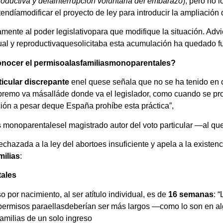
roductiva y delainterrupción voluntaria del embarazo
), pero no 
endíamodificar el proyecto de ley para introducir la ampliació
ctamente al poder legislativopara que modifique la situación. A
al y reproductivaquesolicitaba esta acumulación ha quedado fuer
conocer el permisoalasfamiliasmonoparentales?
ticular discrepante
enel quese señala que no se ha tenido en c
Supremo va másalláde donde va el legislador, como cuando se p
ción a pesar deque España prohíbe esta práctica”,
 monoparentalesel magistrado autor del voto particular —al qu
hazada a la ley del abortoes insuficiente y apela a la existen
milias
:
tales
 por nacimiento, al ser atítulo individual, es de
16 semanas
: 
 permisos paraellasdeberían ser más largos —como lo son en a
amilias de un solo ingreso